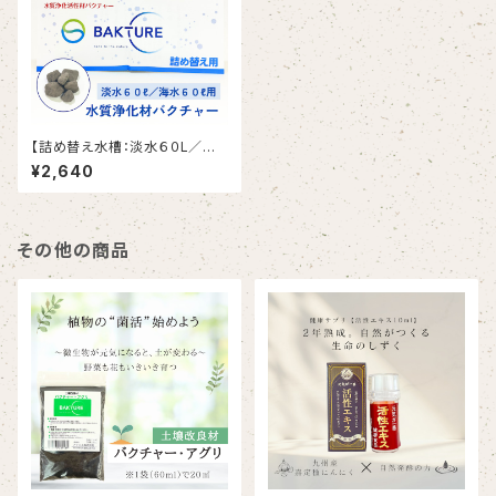
【詰め替え水槽：淡水６０L／海
水６０L用】水質浄化材バクチャ
¥2,640
ー
その他の商品