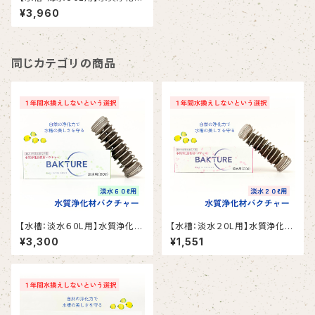
バクチャー
¥3,960
同じカテゴリの商品
【水槽：淡水６０L用】水質浄化材
【水槽：淡水２０L用】水質浄化材
バクチャー
バクチャー
¥3,300
¥1,551