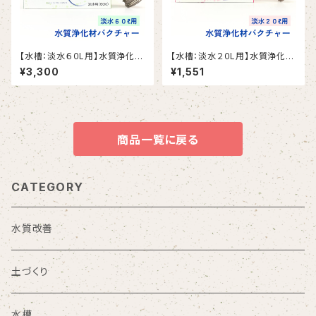
【水槽：淡水６０L用】水質浄化材
【水槽：淡水２０L用】水質浄化材
バクチャー
バクチャー
¥3,300
¥1,551
商品一覧に戻る
CATEGORY
水質改善
土づくり
水槽