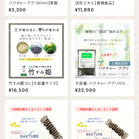
バクチャーアグリ60ml【家庭菜
活性エキス【健康食品】
園用】
¥3,300
¥11,880
竹すみ姫10L【大容量サイズ】
大容量：バクチャーアグリ1000
ml【業務用】
¥16,500
¥33,000