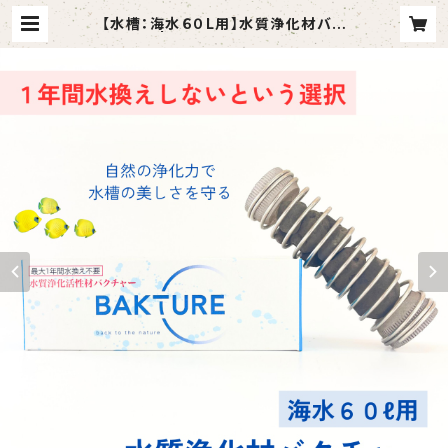
【水槽：海水６０L用】水質浄化材バク
チャー | BAKTURE公式ショップ