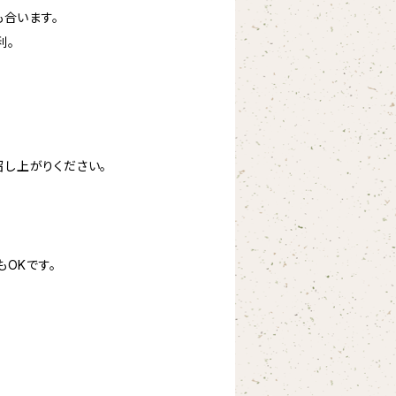
も合います。
利。
召し上がりください。
OKです。