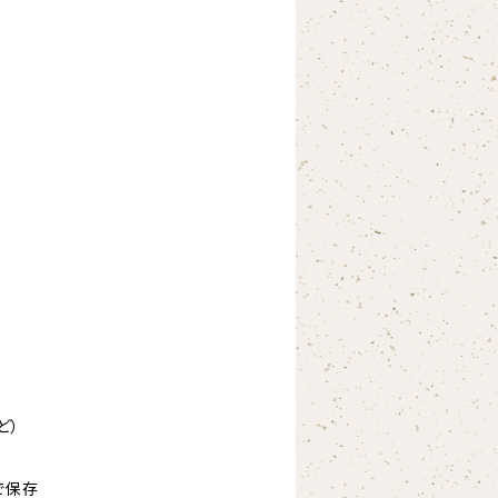
ど）
で保存