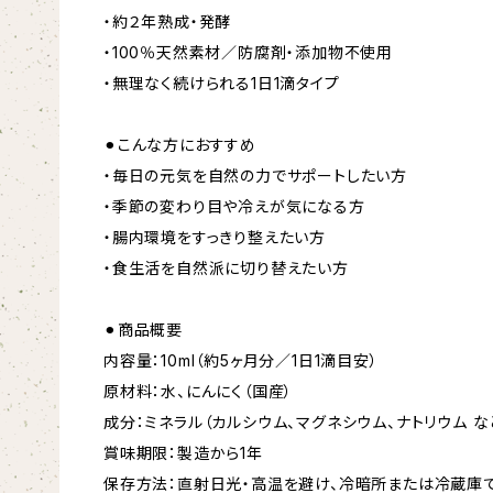
・約２年熟成・発酵
・100％天然素材／防腐剤・添加物不使用
・無理なく続けられる1日1滴タイプ
⚫︎こんな方におすすめ
・毎日の元気を自然の力でサポートしたい方
・季節の変わり目や冷えが気になる方
・腸内環境をすっきり整えたい方
・食生活を自然派に切り替えたい方
⚫︎商品概要
内容量：10ml（約5ヶ月分／1日1滴目安）
原材料：水、にんにく（国産）
成分：ミネラル（カルシウム、マグネシウム、ナトリウム な
賞味期限：製造から1年
保存方法：直射日光・高温を避け、冷暗所または冷蔵庫