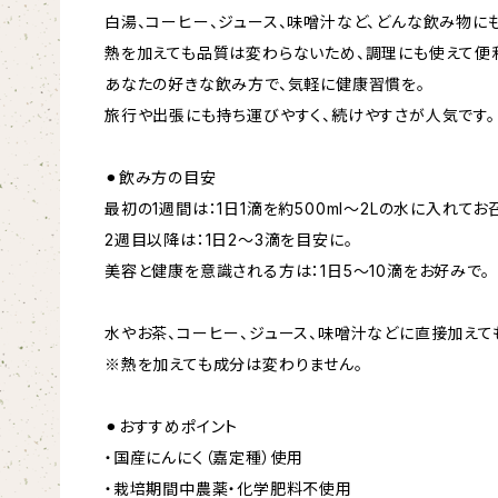
白湯、コーヒー、ジュース、味噌汁など、どんな飲み物に
熱を加えても品質は変わらないため、調理にも使えて便
あなたの好きな飲み方で、気軽に健康習慣を。
旅行や出張にも持ち運びやすく、続けやすさが人気です。
⚫︎飲み方の目安
最初の1週間は：1日1滴を約500ml〜2Lの水に入れてお
2週目以降は：1日2〜3滴を目安に。
美容と健康を意識される方は：1日5〜10滴をお好みで。
水やお茶、コーヒー、ジュース、味噌汁などに直接加えても
※熱を加えても成分は変わりません。
⚫︎おすすめポイント
・国産にんにく（嘉定種）使用
・栽培期間中農薬・化学肥料不使用